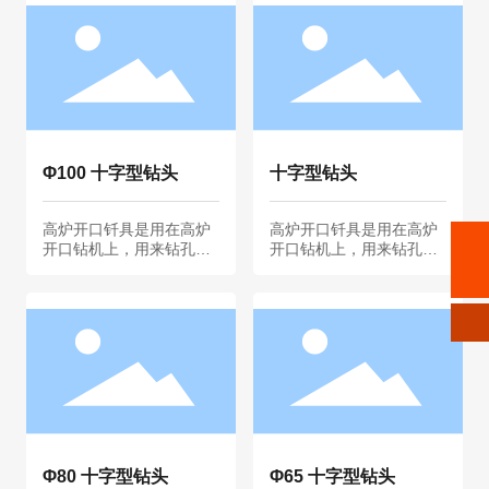
Φ100 十字型钻头
十字型钻头
高炉开口钎具是用在高炉
高炉开口钎具是用在高炉
手机:
13963001609
开口钻机上，用来钻孔放
开口钻机上，用来钻孔放
铁水，主要适用于炼钢，
铁水，主要适用于炼钢，
邮箱:
867143466@qq.com
炼铁，是耐高温的钻头。
炼铁，是耐高温的钻头。
本公司生产的高炉开口钎
本公司生产的高炉开口钎
具已形成系列化、规模
具已形成系列化、规模
化，具有优异的刚性、韧
化，具有优异的刚性、韧
性、抗弯曲、耐磨性能好
性、抗弯曲、耐磨性能好
等优点。本公司生产高炉
等优点。本公司生产高炉
开口钎具主要包含：十字
开口钎具主要包含：十字
型、球齿型、三爪型等，
型、球齿型、三爪型等，
本公司生产严格按照ISO9
本公司生产严格按照ISO9
001质量管理体系进行质
001质量管理体系进行质
Φ80 十字型钻头
Φ65 十字型钻头
量控制，所有产品规格参
量控制，所有产品规格参