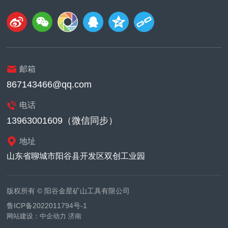
等优点。本公司生产高炉
开口钎具主要包含：十字
型、球齿型、三爪型等，
本公司生产严格按照ISO9
001质量管理体系进行质
量控制，所有产品规格参
数均可定制，期待与贵公
邮箱
司合作。
867143466@qq.com
电话
13963001609（微信同步）
地址
山东省聊城市阳谷县开发区双创工业园
版权所有 © 阳谷金星矿山工具有限公司
鲁ICP备2022011794号-1
网站建设：中企动力
济南