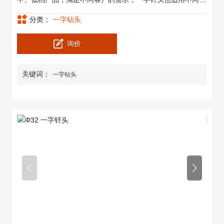
度系数的岩石硬岩、坚硬岩、超硬岩、砂岩、大理石、花岗岩
分类：
一字钻头
等，本公司生产严格按照ISO9001质量管理体系进行质量控
制，所有产品规格参数均可定制，期待与贵公司合作。
询价
关键词：
一字钻头