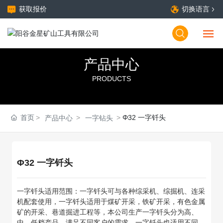
获取报价
切换语言
产品中心
首页
PRODUCTS
关于我们
产品中心
首页
Φ32 一字钎头
产品中心
一字钻头
营销网络
Φ32 一字钎头
荣誉资质
一字钎头适用范围：一字钎头可与各种综采机、综掘机、连采
新闻动态
机配套使用，一字钎头适用于煤矿开采，铁矿开采，有色金属
矿的开采、巷道掘进工程等，本公司生产一字钎头分为高、
联系我们
中、低档产品，满足不同客户的需求，一字钎头也适用不同硬