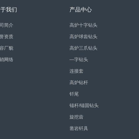
关于我们
产品中心
司简介
高炉十字钻头
誉资质
高炉球齿钻头
容厂貌
高炉三爪钻头
销网络
—字钻头
连接套
高炉钻杆
钎尾
锚杆/锚固钻头
旋挖齿
凿岩钎具