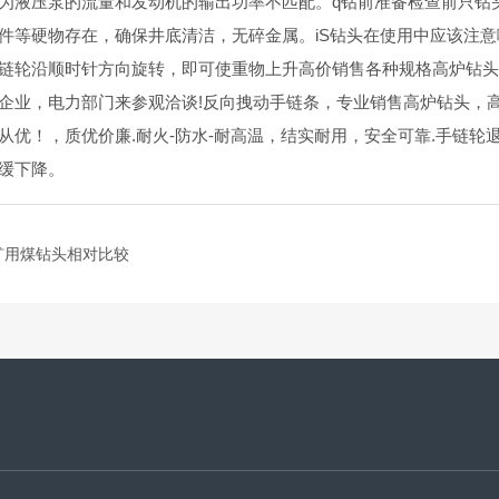
为液压泵的流量和发动机的输出功率不匹配。q钻前准备检查前只钻
件等硬物存在，确保井底清洁，无碎金属。iS钻头在使用中应该注
链轮沿顺时针方向旋转，即可使重物上升高价销售各种规格高炉钻
企业，电力部门来参观洽谈!反向拽动手链条，专业销售高炉钻头，
从优！，质优价廉.耐火-防水-耐高温，结实耐用，安全可靠.手链
缓下降。
矿用煤钻头相对比较