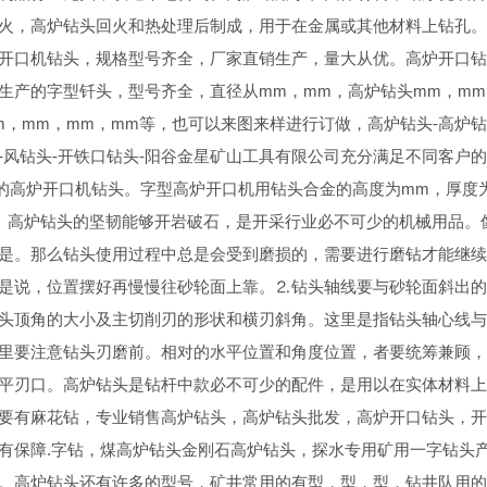
火，高炉钻头回火和热处理后制成，用于在金属或其他材料上钻孔。
开口机钻头，规格型号齐全，厂家直销生产，量大从优。高炉开口钻
生产的字型钎头，型号齐全，直径从mm，mm，高炉钻头mm，mm
m，mm，mm，mm等，也可以来图来样进行订做，高炉钻头-高炉钻头
-风钻头-开铁口钻头-阳谷金星矿山工具有限公司充分满足不同客户
的高炉开口机钻头。字型高炉开口机用钻头合金的高度为mm，厚度
。高炉钻头的坚韧能够开岩破石，是开采行业必不可少的机械用品。
是。那么钻头使用过程中总是会受到磨损的，需要进行磨钻才能继
是说，位置摆好再慢慢往砂轮面上靠。⒉钻头轴线要与砂轮面斜出
头顶角的大小及主切削刃的形状和横刃斜角。这里是指钻头轴心线
里要注意钻头刃磨前。相对的水平位置和角度位置，者要统筹兼顾
平刃口。高炉钻头是钻杆中款必不可少的配件，是用以在实体材料
要有麻花钻，专业销售高炉钻头，高炉钻头批发，高炉开口钻头，
有保障.字钻，煤高炉钻头金刚石高炉钻头，探水专用矿用一字钻头
。高炉钻头还有许多的型号，矿井常用的有型，型，型，钻井队用