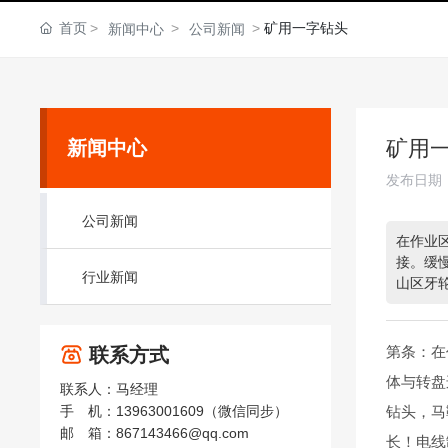
首页
矿用一字钻头
新闻中心
公司新闻
矿用
新闻中心
发布日期
公司新闻
在作业
接。缓
行业新闻
山区牙
头，欢
第条：在
联系方式
体与转盘
联系人：马经理
钻头，马
手 机：
13963001609
（微信同步）
邮 箱：
867143466@qq.com
长！电线