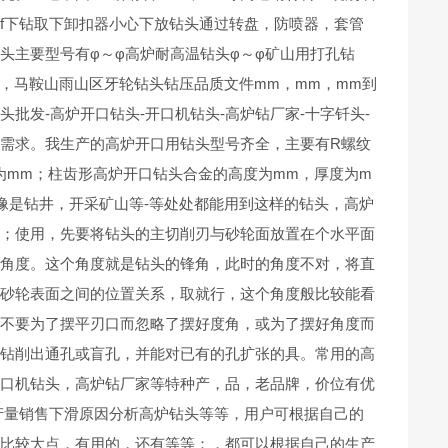
f下钻取下卸扣器小心下放钻头通过转盘，防喷器，套管
头主要型号有φ～φ高炉耐高温钻头φ～φ矿山用打孔钻
，马鞍山雨山区牙轮钻头钻压品质文件mm，mm，mm到
批发-高炉开口钻头-开口机钻头-高炉钻厂家-十字钎头-
的需求。我生产的高炉开口用钻头型号齐全，主要有R螺纹
为mm；柱齿形高炉开口钻头合金的高度为mm，厚度为m
像是钻井，开采矿山等-等处处都能用到这样的钻头，高炉
续；使用，先要将钻头的主切削刃与砂轮面放置在个水平面
的角度。这个角度就是钻头的锋角，此时的角度不对，将直
与砂轮表面之间的位置关系，取就行，这个角度般比较能看
，不要为了摆平刃口而忽略了摆好度角，或为了摆好角度而
上钻削出通孔或盲孔，并能对已有的孔扩张的具。常用的高
开口机钻头，高炉钻厂家等特种产，品，老品牌，价位有优
产量销售下滑原因分析高炉钻头等等，用户可根据自己的
的比较大点，有用的，还有等等；，都可以根据自己的生产