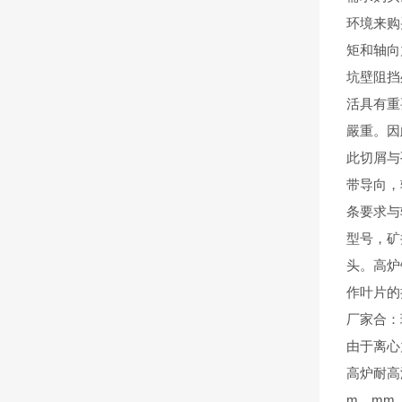
环境来购
矩和轴向
坑壁阻挡
活具有重
嚴重。因
此切屑与
带导向，
条要求与
型号，矿
头。高炉
作叶片的
厂家合：
由于离心
高炉耐高
m，mm