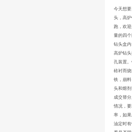
今天想要
头，高炉
跑，欢迎
量的四个
钻头盒内
高炉钻头
孔装置。
砖衬而烧
铁，崩料
头和熔剂
成交替分
情况，要
率，如果
油定时有