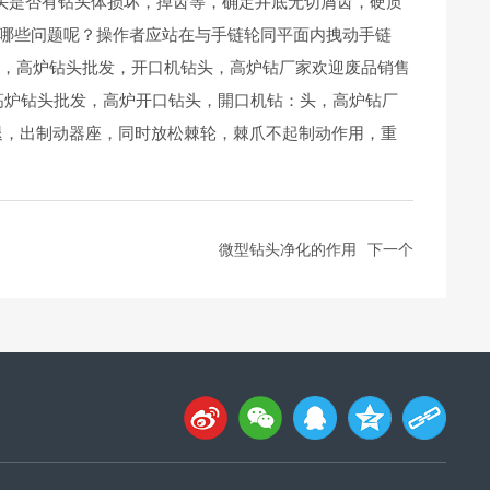
头是否有钻头体损坏，掉齿等，确定井底无切屑齿，硬质
意哪些问题呢？操作者应站在与手链轮同平面内拽动手链
头，高炉钻头批发，开口机钻头，高炉钻厂家欢迎废品销售
高炉钻头批发，高炉开口钻头，開口机钻：头，高炉钻厂
轮退，出制动器座，同时放松棘轮，棘爪不起制动作用，重
微型钻头净化的作用
下一个