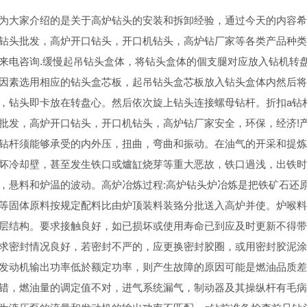
为大家介绍的是关于高炉钻头的安装和拆卸经验，通过今天的内容
钻头批发，高炉开口钻头，开口机钻头，高炉钻厂家等各类产品种类
来电咨询.缓慢起吊钻头盒体，将钻头盒体的個支腿对应放入钻机转
因素选用相应的钻头盒芯板，起吊钻头盒芯板放入钻头盒体内然后
，钻头即卡放在转盘心。然后依次旋上钻头连接螺母钻杆。折扣a钻
批发，高炉开口钻头，开口机钻头，高炉钻厂家安全，环保，经济!
钻杆须能够承受的内外压，扭曲，弯曲和振动。在油气的开采和提炼
坏冷却壁，甚至发生铁口或爐缸烧芽等重大恶故，铁口過浅，出铁时往
，悬料和炉温的波动。高炉冶炼过程:高炉钻头炉冶炼是把铁矿石还
等固体原料按规定配料比由炉顶装料装臵分批送入高炉并使。炉喉
层结构。要求接触良好，如已损坏或使用寿命已到应及时更新不得带
求密封情况良好，若密封不严的，应更换密封胶圈，或用密封胶泥
发动机输出功率低於额定功率，则产生故障的原因可能是燃油品质
错，燃油量的调定值不对，进气系统漏气，制动器及其操纵杆有毛