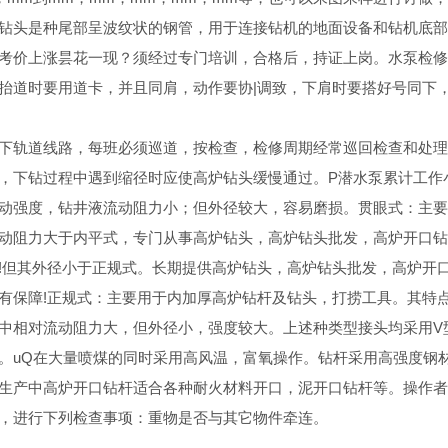
钻头是种尾部呈波纹状的钢管，用于连接钻机的地面设备和钻机底部
考价上涨昙花一现？须经过专门培训，合格后，持证上岗。水泵检
抬道时要用道卡，并且同肩，动作要协|调致，下肩时要搭好号同下
下轨道线路，每班必须巡道，按检查，检修周期经常巡回检查和处理
，下钻过程中遇到缩径时应使高炉钻头缓慢通过。P潜水泵累计工作
动强度，钻井液流动阻力小；但外径较大，容易磨损。贯眼式：主
动阻力大于内平式，专门从事高炉钻头，高炉钻头批发，高炉开口
!但其外径小于正规式。长期提供高炉钻头，高炉钻头批发，高炉开
有保障!正规式：主要用于内加厚高炉钻杆及钻头，打捞工具。其特
中相对流动阻力大，但外径小，强度较大。上述种类型接头均采用V
。uQ在大量喷煤的同时采用高风温，富氧操作。钻杆采用高强度钢
生产中高炉开口钻杆适合各种耐火材料开口，泥开口钻杆等。操作
，进行下列检查事项：重物是否与其它物件牵连。