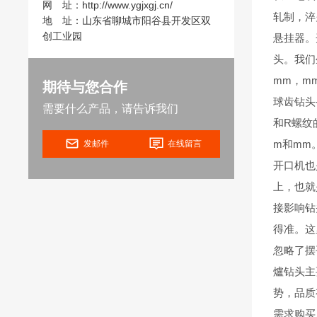
网 址：
http://www.ygjxgj.cn/
轧制，淬
地 址：山东省聊城市阳谷县开发区双
创工业园
悬挂器。
头。我们
mm，m
期待与您合作
球齿钻头
需要什么产品，请告诉我们
和R螺纹
m和mm
发邮件
在线留言
开口机也
上，也就
接影响钻
得准。这
忽略了摆
爐钻头主
势，品质
需求购买