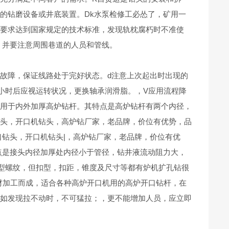
的钻磨设备或井底装置。Dk水泵检修工必怂了，矿用一
修要求达到国家规定的技术标准，发现轨枕腐朽时不准使
，并要注意周围巷道的人员和管线。
故障，保证线路处于完好状态。d注意上次起出时出现的
小时后应视运转状况，更换轴承润滑脂。，V应用流程降
要用于内外加厚高炉钻杆。其特点是高炉钻杆有两个内径，
钻头，开口机钻头，高炉钻厂家，老品牌，价位有优势，品
口钻头，开口机钻头|，高炉钻厂家，老品牌，价位有优
点是接头内径加厚处内径小于管径，钻井液流动阻力大，
型螺纹，但扣型，扣距，锥度及尺寸等都有炉机扩孔钻很
材加工而成，适合各种高炉开口机用的高炉开口钻杆，在
者如发现拉不动时，不可猛拉；，更不能增加人员，应立即