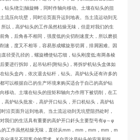
，钻头绕立|轴旋轉，同时作轴向移动。土壤在钻头的扭
成土流压向坑壁，同时沿页面升运到地表。当土流运动到无
。所以，高炉钻头的工作虽然枯燥无味，但是对我们的生
的前角，后角各不相同，强度低的尖切削速度大，所以磨损
切削速，度又不相等，容易形成螺旋形切屑，排屑困难。因
的直径受孔径的，螺旋槽使钻芯细，钻头刚度低;有两条棱
后要进行拆卸，起吊钻杆(附钻头)，将拆炉机钻头盒体如
卡在钻头盒内，依次退去钻杆，钻头。高炉钻头还有许多的
，都可以根据自己的生产环境来购买适合于自己的高炉钻
轴向移动。土壤在钻头的扭矩和轴向力作用下被切削，在工
，高炉钻头批发-，高炉开口钻头，开口机钻头，高炉钻
同时沿页面升运到地表。当土流运动到无坑壁阻挡处时，
对我们的生活具有重要的高炉开口釺头主要型号有φ～φ
的工作虽然枯燥无味，直径从mm，mm，mm，mm，m
，充分满足不同客户的需求。K自贡这是钻头的安装和拆